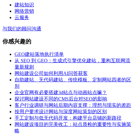
建站知识
网络营销
云服务
与我们的顾问沟通
你感兴趣的
GEO建站落地执行清单
从 SEO 到 GEO：生成式引擎优化建站，重构互联网流
量新规则
网站建设公司如何利用AI问答获客
自助建站、无代码建站、传统模板、定制网站四者的区
别
企业官网有必要搭建3d站点与动画站点嘛？
探讨网站建设不同的CMS后台对SEO的影响
客户行业调研与网站后期内容支撑：理想与现实的差距
按用户要求设计网站与深度网站策划的区别
手工定制与低无代码开发：构建平台店铺的新路径
网站建设项目的完美收工：站点质检的重要性与实施策
略