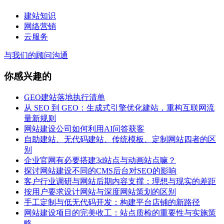
建站知识
网络营销
云服务
与我们的顾问沟通
你感兴趣的
GEO建站落地执行清单
从 SEO 到 GEO：生成式引擎优化建站，重构互联网流
量新规则
网站建设公司如何利用AI问答获客
自助建站、无代码建站、传统模板、定制网站四者的区
别
企业官网有必要搭建3d站点与动画站点嘛？
探讨网站建设不同的CMS后台对SEO的影响
客户行业调研与网站后期内容支撑：理想与现实的差距
按用户要求设计网站与深度网站策划的区别
手工定制与低无代码开发：构建平台店铺的新路径
网站建设项目的完美收工：站点质检的重要性与实施策
略